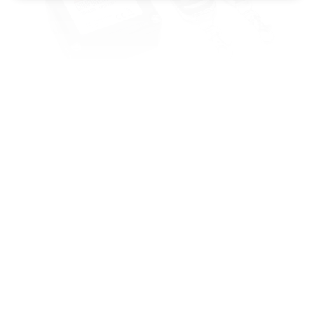
Klappensteuerung (RX1) passend für
Mercedes C-Klasse C200 [205
Vorfacelift]
A-001-005.1
279,00 €*