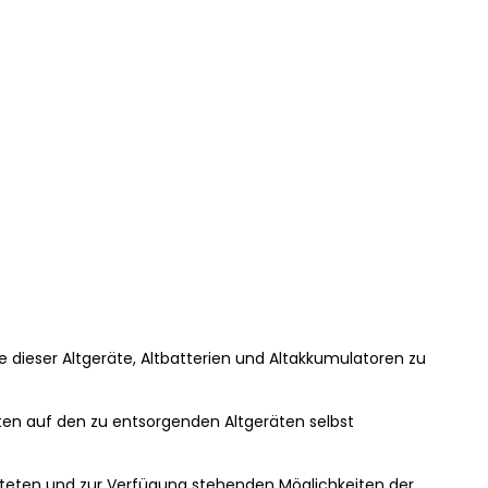
abe dieser Altgeräte, Altbatterien und Altakkumulatoren zu
aten auf den zu entsorgenden Altgeräten selbst
hteten und zur Verfügung stehenden Möglichkeiten der