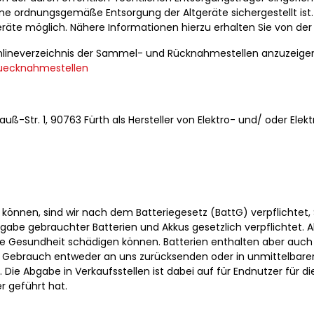
 ordnungsgemäße Entsorgung der Altgeräte sichergestellt ist. 
äte möglich. Nähere Informationen hierzu erhalten Sie von der
 Onlineverzeichnis der Sammel- und Rücknahmestellen anzuzeigen
uecknahmestellen
trauß-Str. 1, 90763 Fürth als Hersteller von Elektro- und/ oder E
können, sind wir nach dem Batteriegesetz (BattG) verpflichtet, 
gabe gebrauchter Batterien und Akkus gesetzlich verpflichtet. A
esundheit schädigen können. Batterien enthalten aber auch wic
h Gebrauch entweder an uns zurücksenden oder in unmittelbare
ie Abgabe in Verkaufsstellen ist dabei auf für Endnutzer für di
r geführt hat.