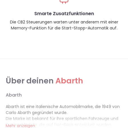
Smarte Zusatzfunktionen
Die CB2 Steuerungen warten unter anderem mit einer
Memory-Funktion für die Start-Stopp-Automatik auf.
Über deinen
Abarth
Abarth
Abarth ist eine italienische Automobilmarke, die 1949 von
Carlo Abarth gegründet wurde.
Die Marke ist bekannt für ihre sportlichen Fahrzeuge und
Tuning-Modelle, die auf Fiat-Basis entwickelt wurden.
Mehr anzeigen