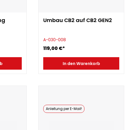
ng
Umbau CB2 auf CB2 GEN2
A-030-008
119,00 €*
rb
In den Warenkorb
Anleitung per E-Mail!