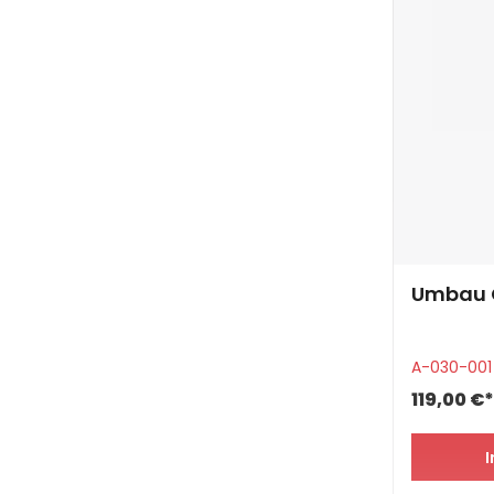
Umbau C
A-030-001
119,00 €*
I