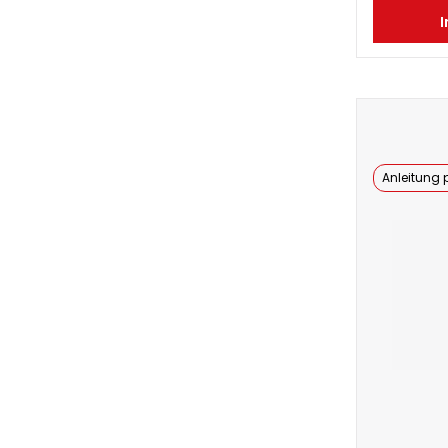
I
Anleitung p