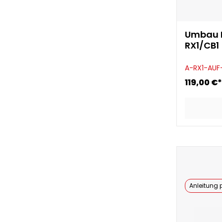
Umbau R
RX1/CB1
A-RX1-AUF
119,00 €*
Anleitung p