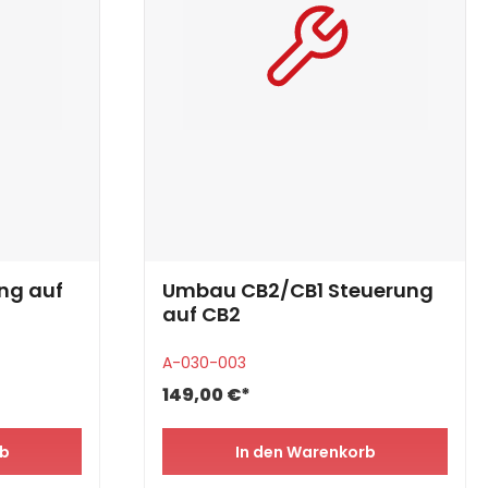
ng auf
Umbau CB2/CB1 Steuerung
auf CB2
A-030-003
149,00 €*
rb
In den Warenkorb