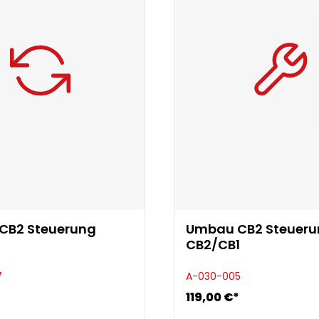
CB2 Steuerung
Umbau CB2 Steueru
CB2/CB1
7
A-030-005
119,00 €*