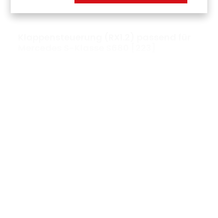
Klappensteuerung (RX1.2) passend für
Mercedes S-Klasse S680 [223]
A-002-002
369,00 €*
Über
unsere
Klappensteuerungen
Unsere in Deutschland entwickelten Klappensteuerungen