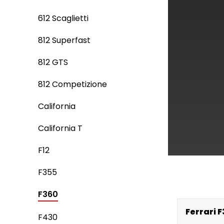
612 Scaglietti
812 Superfast
812 GTS
812 Competizione
California
California T
F12
F355
F360
Ferrari 
F430