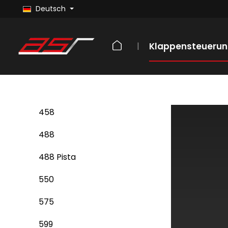
Cupra
Deutsch
Dodge
Ferrari
Klappensteueru
12Cilindri
296
458
488
488 Pista
550
575
599