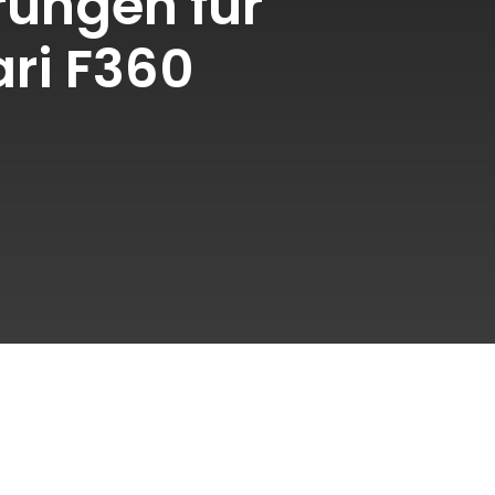
ungen für
ari F360