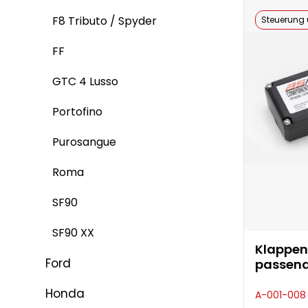
F8 Tributo / Spyder
Steuerung
FF
GTC 4 Lusso
Portofino
Purosangue
Roma
SF90
SF90 XX
Klappen
Ford
passend 
Honda
A-001-008