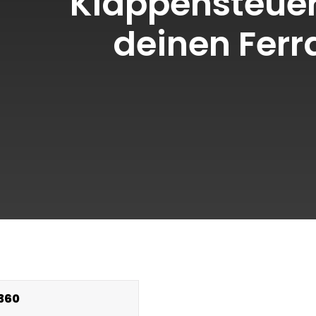
Klappensteuer
deinen Ferr
F360