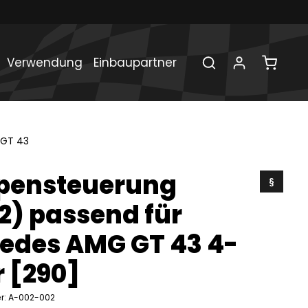
Verwendung
Einbaupartner
GT 43
pensteuerung
§
.2) passend für
edes AMG GT 43 4-
r [290]
r: A-002-002