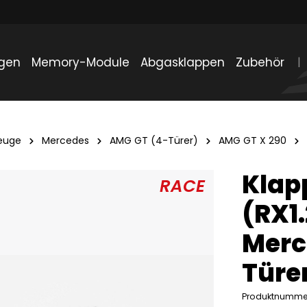
gen
Memory-Module
Abgasklappen
Zubehör
euge
Mercedes
AMG GT (4-Türer)
AMG GT X 290
Klap
(RX1
Merc
Türe
Produktnumme