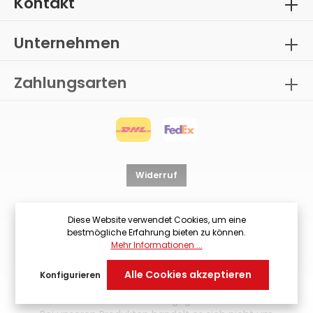
Kontakt
Unternehmen
Zahlungsarten
Widerruf
Diese Website verwendet Cookies, um eine
bestmögliche Erfahrung bieten zu können.
Mehr Informationen ...
* Alle Preise inkl. gesetzl. Mehrwertsteuer zzgl.
Alle Cookies akzeptieren
Konfigurieren
Versandkosten
und ggf. Nachnahmegebühren, wenn
nicht anders angegeben.