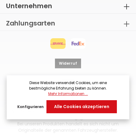
Unternehmen
Zahlungsarten
Widerruf
Diese Website verwendet Cookies, um eine
bestmögliche Erfahrung bieten zu können.
Mehr Informationen ...
* Alle Preise inkl. gesetzl. Mehrwertsteuer zzgl.
Alle Cookies akzeptieren
Konfigurieren
Versandkosten
und ggf. Nachnahmegebühren, wenn
nicht anders angegeben.
Bei unseren Produkten handelt es sich nicht um
Originalteile der genannten Fahrzeughersteller.