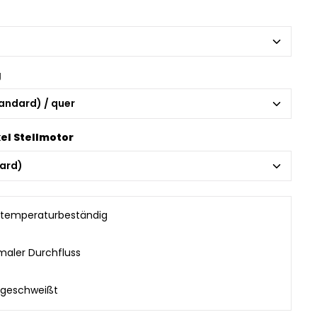
g
el Stellmotor
temperaturbeständig
maler Durchfluss
rgeschweißt