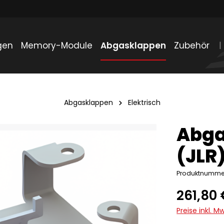
gen
Memory-Module
Abgasklappen
Zubehör
Abgasklappen
Elektrisch
Abga
(JLR
Produktnummer
261,80 
Preise inkl. 