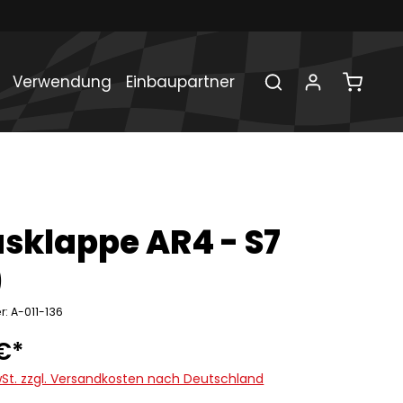
Verwendung
Einbaupartner
sklappe AR4 - S7
)
: A-011-136
€*
MwSt. zzgl. Versandkosten nach Deutschland