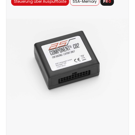
Steuerung über Auspufftaste
SSA-Memory
PRO